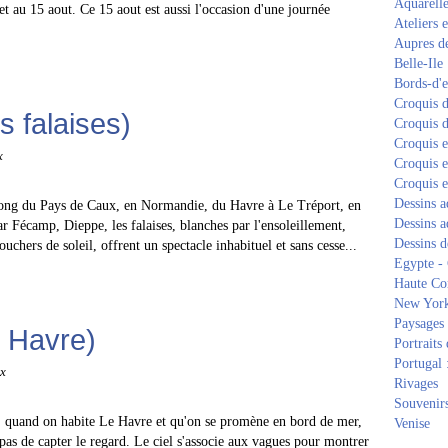
Aquarell
let au 15 aout. Ce 15 aout est aussi l'occasion d'une journée
Ateliers e
Aupres de
Belle-Ile
Bords-d'
Croquis d
s falaises)
Croquis d
Croquis 
x
Croquis e
Croquis e
Dessins a
long du Pays de Caux, en Normandie, du Havre à Le Tréport, en
Dessins a
ar Fécamp, Dieppe, les falaises, blanches par l'ensoleillement,
Dessins d
uchers de soleil, offrent un spectacle inhabituel et sans cesse...
Egypte -
Haute Co
New Yor
Paysages 
e Havre)
Portraits 
Portugal 
ux
Rivages
Souvenirs
 quand on habite Le Havre et qu'on se promène en bord de mer,
Venise
as de capter le regard. Le ciel s'associe aux vagues pour montrer