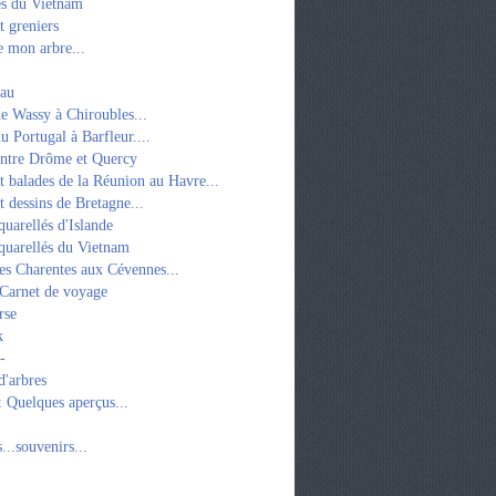
es du Vietnam
t greniers
 mon arbre...
eau
e Wassy à Chiroubles...
u Portugal à Barfleur....
entre Drôme et Quercy
t balades de la Réunion au Havre...
t dessins de Bretagne...
quarellés d'Islande
quarellés du Vietnam
es Charentes aux Cévennes...
 Carnet de voyage
rse
k
-
d'arbres
: Quelques aperçus...
...souvenirs...