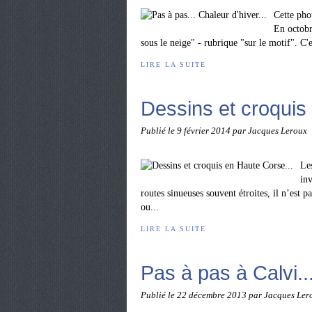
Cette pho
En octobr
sous le neige" - rubrique "sur le motif". C'
LIRE LA SUITE
Dessins et croquis
Publié le
9 février 2014
par Jacques Leroux
Les
inv
routes sinueuses souvent étroites, il n’est 
ou...
LIRE LA SUITE
Pas à pas à Calvi...
Publié le
22 décembre 2013
par Jacques Ler