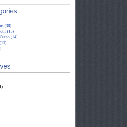
gories
ns
(38)
otif
(15)
D'expo
(14)
(13)
)
ives
1)