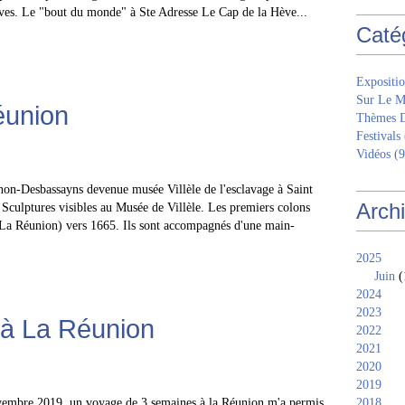
ctives. Le "bout du monde" à Ste Adresse Le Cap de la Hève...
Caté
Expositio
Sur Le M
éunion
Thèmes 
Festivals
Vidéos
(9
on-Desbassayns devenue musée Villèle de l'esclavage à Saint
Arch
 Sculptures visibles au Musée de Villèle. Les premiers colons
n (La Réunion) vers 1665. Ils sont accompagnés d'une main-
2025
Juin
(
2024
2023
 à La Réunion
2022
2021
2020
2019
embre 2019, un voyage de 3 semaines à la Réunion m'a permis,
2018