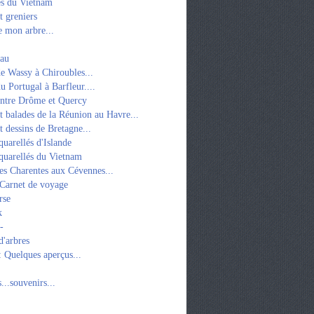
es du Vietnam
t greniers
 mon arbre...
eau
e Wassy à Chiroubles...
u Portugal à Barfleur....
entre Drôme et Quercy
t balades de la Réunion au Havre...
t dessins de Bretagne...
quarellés d'Islande
quarellés du Vietnam
es Charentes aux Cévennes...
 Carnet de voyage
rse
k
-
d'arbres
: Quelques aperçus...
...souvenirs...