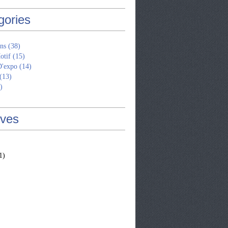
gories
ns
(38)
otif
(15)
D'expo
(14)
(13)
)
ives
1)