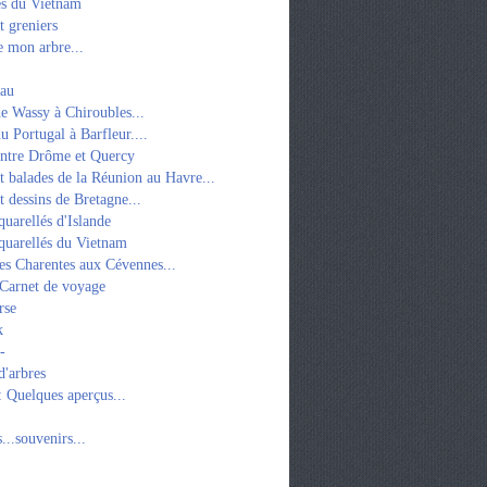
es du Vietnam
t greniers
 mon arbre...
eau
e Wassy à Chiroubles...
u Portugal à Barfleur....
entre Drôme et Quercy
t balades de la Réunion au Havre...
t dessins de Bretagne...
quarellés d'Islande
quarellés du Vietnam
es Charentes aux Cévennes...
 Carnet de voyage
rse
k
-
d'arbres
: Quelques aperçus...
...souvenirs...