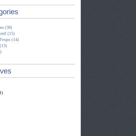
gories
ns
(38)
otif
(15)
D'expo
(14)
(13)
)
ives
1)