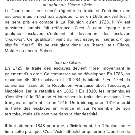
au début du 19ème siècle
Le "code noir" est sensé régenter la traite et l'entretien des
esclaves mais il n'est pas appliqué. Créé en 1685 aux Antilles, il
ne sera pris en compte à La Réunion qu'en 1723. Il n'y est
quasiment jamais fait référence. C'est à cette époque que
quelques esclaves s'enfuient et deviennent des esclaves
"marrons"
. Ce qualificatif vient du mot espagnol
"cimarron"
qui
signifie "fugitif". Ils se réfugient dans les "hauts" tels Cilaos,
Mafate ou encore Salazie.
Site de Cilaos
En 1725, la traite des esclaves devient "libre" moyennant la
paiement d'un droit. Ce commerce va se développer. En 1786, on
rescence 45 000 esclaves et 26 284 habitants ! En 1794, la
convention issue de la Révolution Française abolit l'esclavage.
Napoléon 1er le rétablira en 1802 ! En 1810, les britanniques
s'installent à la Réunion et interdisent la traite des esclaves. Les
français récupèrent l'Ile en 1815. Un traité signé en 1816 interdit
la traite des esclaves en France et sur l'ensemble de son
territoire, mais elle continue dans la clandestinité.
Il faut attendre 1848 pour que, officiellement, La Réunion mette
fin à cette pratique. C'est Victor Shoelcher qui prône l'abolition de