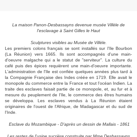
La maison Panon-Desbassayns devenue musée Villèle de
l'esclavage à Saint Gilles le Haut
Sculptures visibles au Musée de Villèle.
Les premiers colons français se sont installés sur l'Ile Bourbon
(La Réunion) vers 1665. Ils sont accompagnés d'une main-
d'oeuvre malgache qui a le statut de "serviteur". La culture du
café puis des épices requièrent une main-d'oeuvre importante.
L'administration de l'Ile est confiée quelques années plus tard à
la Compagnie Française des Indes créée en 1719. Elle avait le
monopole du commerce entre la France et tout l'océan Indien. La
traite des esclaves faisait partie de ce monopole, et, au fur et à
mesure du peuplement de l'Ile, le commerce des êtres humains
se développa. Les esclaves vendus à La Réunion étaient
originaires de l'ouest de l'Afrique, de Madagascar et du sud de
l'Inde.
Esclave du Mozambique - D'après un dessin de Mallais - 1861
Les restes de l'usine sucrière construite par Mme Desbassayns