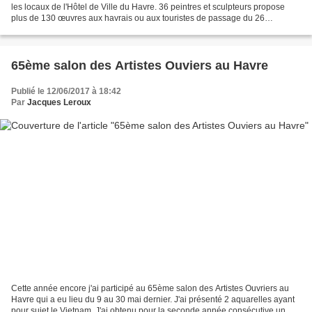
les locaux de l'Hôtel de Ville du Havre. 36 peintres et sculpteurs propose
plus de 130 œuvres aux havrais ou aux touristes de passage du 26
septembre au 7 octobre prochains (et non...
65ème salon des Artistes Ouviers au Havre
Publié le 12/06/2017 à 18:42
Par
Jacques Leroux
Cette année encore j'ai participé au 65ème salon des Artistes Ouvriers au
Havre qui a eu lieu du 9 au 30 mai dernier. J'ai présenté 2 aquarelles ayant
pour sujet le Vietnam. J'ai obtenu pour la seconde année consécutive un