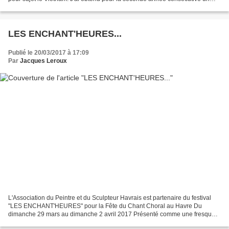
prix délivré par deux associations...
LES ENCHANT'HEURES...
Publié le 20/03/2017 à 17:09
Par
Jacques Leroux
L'Association du Peintre et du Sculpteur Havrais est partenaire du festival
"LES ENCHANT'HEURES" pour la Fête du Chant Choral au Havre Du
dimanche 29 mars au dimanche 2 avril 2017 Présenté comme une fresque
impressionniste composée d’ oeuvres musicales,...