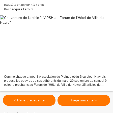
Publié le 20/09/2016 à 17:16
Par
Jacques Leroux
Comme chaque année, l' A ssociation du P eintre et du S culpteur H avrais
propose les oeuvres de ses adhérents du mardi 20 septembre au samedi 9
octobre prochains au Forum de l'Hôtel de Ville du Havre. 35 artistes du
Havre et des environs, peintres et...
< Page précédente
Page suivante >