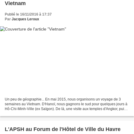
Vietnam
Publié le 16/11/2016 à 17:37
Par
Jacques Leroux
Un peu de géographie... En mai 2015, nous organisons un voyage de 3
semaines au Vietnam. D'Hanoï, nous gagnons le sud pour quelques jours à
Hô-Chi-Minh-Ville (ex Saïgon). De là, une visite aux temples d'Angkor, puis
Hué, la baie d'Along, Sapa dans le...
L'APSH au Forum de l'Hôtel de Ville du Havre