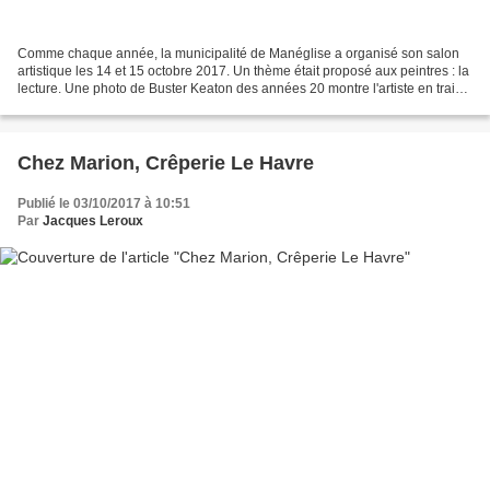
Comme chaque année, la municipalité de Manéglise a organisé son salon
artistique les 14 et 15 octobre 2017. Un thème était proposé aux peintres : la
lecture. Une photo de Buster Keaton des années 20 montre l'artiste en train
de lire, son regard tourné...
Chez Marion, Crêperie Le Havre
Publié le 03/10/2017 à 10:51
Par
Jacques Leroux