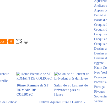
Aquarell
Ateliers e
Aupres de
Belle-Ile
Bords-d'
Croquis d
Croquis d
Croquis 
Croquis e
post
0
Croquis e
Dessins a
Dessins a
Dessins d
Egypte -
Haute Co
New Yor
Paysages 
arelle
Portraits 
16ème Biennale de ST
Salon de St Laurent de
Portugal 
ROMAIN DE
Brèvedent près du
Rivages
COLBOSC
Havre
Souvenirs
Venise
n de Colbosc
Festival Aquarell'Eure à Gaillon